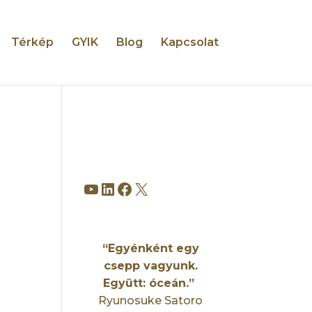
Térkép
GYIK
Blog
Kapcsolat
YouTube
LinkedIn
Facebook
X
“Egyénként egy
csepp vagyunk.
Együtt: óceán.”
Ryunosuke Satoro