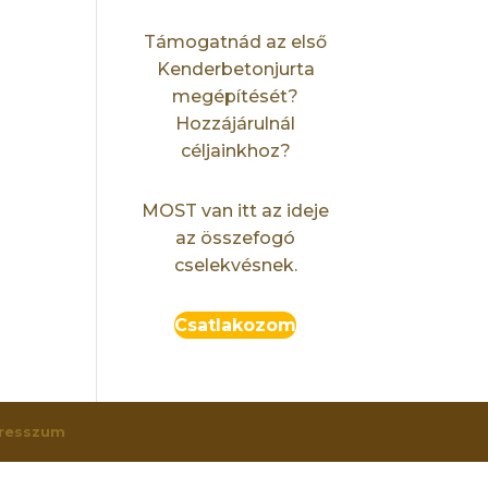
Támogatnád az első
Kenderbetonjurta
megépítését?
Hozzájárulnál
céljainkhoz?
MOST van itt az ideje
az összefogó
cselekvésnek.
Csatlakozom
resszum