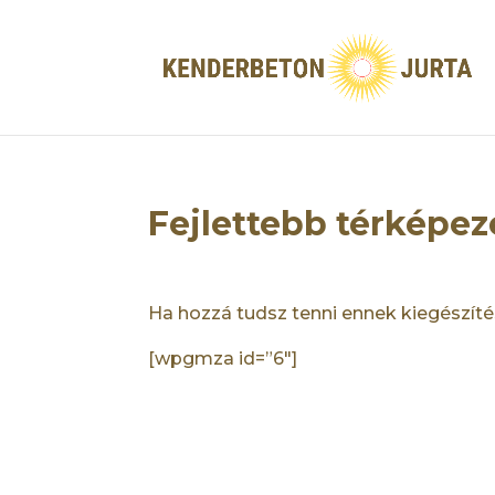
Fejlettebb térképezé
Ha hozzá tudsz tenni ennek kiegészítés
[wpgmza id=”6″]