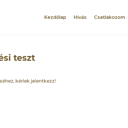
Kezdőlap
Hívás
Csatlakozom
si teszt
éhez, kérlek jelentkezz!