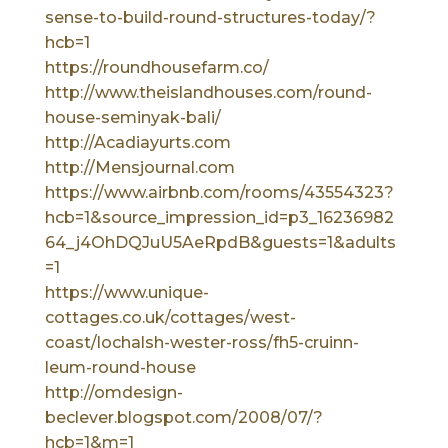
sense-to-build-round-structures-today/?
hcb=1
https://roundhousefarm.co/
http://www.theislandhouses.com/round-
house-seminyak-bali/
http://Acadiayurts.com
http://Mensjournal.com
https://www.airbnb.com/rooms/43554323?
hcb=1&source_impression_id=p3_16236982
64_j4OhDQJuU5AeRpdB&guests=1&adults
=1
https://www.unique-
cottages.co.uk/cottages/west-
coast/lochalsh-wester-ross/fh5-cruinn-
leum-round-house
http://omdesign-
beclever.blogspot.com/2008/07/?
hcb=1&m=1