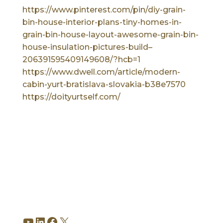
https://www.pinterest.com/pin/diy-grain-
bin-house-interior-plans-tiny-homes-in-
grain-bin-house-layout-awesome-grain-bin-
house-insulation-pictures-build–
206391595409149608/?hcb=1
https://www.dwell.com/article/modern-
cabin-yurt-bratislava-slovakia-b38e7570
https://doityurtself.com/
YouTube
LinkedIn
Facebook
X