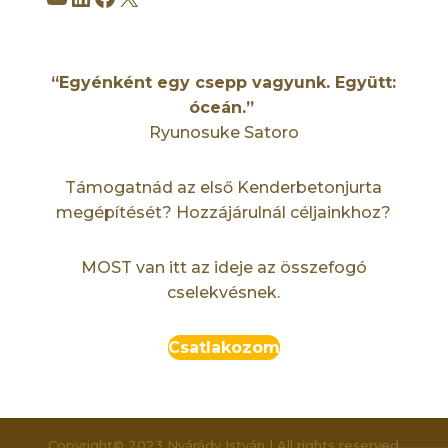
“Egyénként egy csepp vagyunk. Együtt:
óceán.”
Ryunosuke Satoro
Támogatnád az első Kenderbetonjurta
megépítését? Hozzájárulnál céljainkhoz?
MOST van itt az ideje az összefogó
cselekvésnek.
Csatlakozom
Copyright© 2023 Nyárády István | All rights reserved