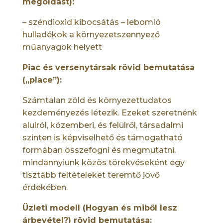
megoldást):
– széndioxid kibocsátás – lebomló
hulladékok a környezetszennyező
műanyagok helyett
Piac és versenytársak rövid bemutatása
(„place”):
Számtalan zöld és környezettudatos
kezdeményezés létezik. Ezeket szeretnénk
alulról, közemberi, és felülről, társadalmi
szinten is képviselhető és támogatható
formában összefogni és megmutatni,
mindannyiunk közös törekvéseként egy
tisztább feltételeket teremtő jövő
érdekében.
Üzleti modell (Hogyan és miből lesz
árbevétel?) rövid bemutatása: