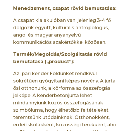
Menedzsment, csapat rövid bemutatása:
A csapat kialakulóban van, jelenleg 3-4 fő
dolgozik együtt, kulturális antropológus,
angol és magyar anyanyelvű
kommunikációs szakértőkkel közösen.
Termék/Megoldás/Szolgáltatás rövid
bemutatása („product”):
Az ipari kender Földünket rendkívül
sokrétűen gyógyítani képes növény. A jurta
ősi otthonunk, a körforma az összefogás
jelképe. A kenderbetonjurta lehet
mindannyiunk közös összefogásának
szimbóluma, hogy élhetőbb feltételeket
teremtsünk utódainknak. Otthonokként,
erdei iskolákként, közosségi terekként, ahol