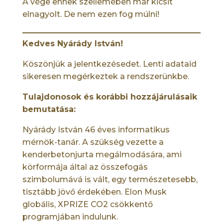
A vége ennek szellemében már kicsit
elnagyolt. De nem ezen fog múlni!
Kedves Nyárády István!
Köszönjük a jelentkezésedet. Lenti adataid
sikeresen megérkeztek a rendszerünkbe.
Tulajdonosok és korábbi hozzájárulásaik
bemutatása:
Nyárády István 46 éves informatikus
mérnök-tanár. A szükség vezette a
kenderbetonjurta megálmodására, ami
körformája által az összefogás
szimbolumává is vált, egy természetesebb,
tisztább jövő érdekében. Elon Musk
globális, XPRIZE CO2 csökkentő
programjában indulunk.