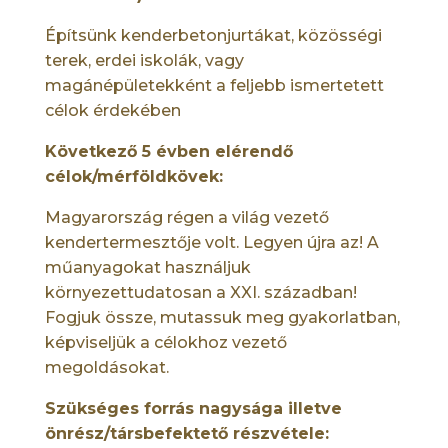
Építsünk kenderbetonjurtákat, közösségi
terek, erdei iskolák, vagy
magánépületekként a feljebb ismertetett
célok érdekében
Következő 5 évben elérendő
célok/mérföldkövek:
Magyarország régen a világ vezető
kendertermesztője volt. Legyen újra az! A
műanyagokat használjuk
környezettudatosan a XXI. században!
Fogjuk össze, mutassuk meg gyakorlatban,
képviseljük a célokhoz vezető
megoldásokat.
Szükséges forrás nagysága illetve
önrész/társbefektető részvétele: