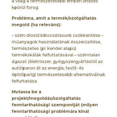
a világ a természetesebb emberi létezés
kpörül forog.
Probléma, amit a termék/szolgáltatás
megold (ha releváns):
– szén-dioxid kibocsátásunk csökkentése –
műanyagok használatának ésszerűsítése,
természetes (pl. kender alapú)
termékskálák felfuttatásával – számtalan
ágazat (élelmiszer, gyógyszergyártástól az
autóiparon át az energia, textil- és
építőiparig) természetesebb alternatíváinak
felfuttatása
Mutassa be a
projekt/megoldás/szolgáltatás
fenntarthatósági szempontját (milyen
fenntarthatósági problémára kínál