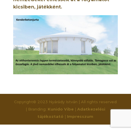
kicsiben, játékként.
Copyright© 2023 Nyárády István | All rights reserved
| Branding:
Kunido Vibe
|
Adatkezelési
tájékoztató
|
Impresszum