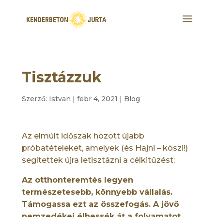
Tisztázzuk
Szerző:
Istvan
|
febr 4, 2021
|
Blog
Az elmúlt időszak hozott újabb
próbatételeket, amelyek (és Hajni – köszi!)
segítettek újra letisztázni a célkitűzést:
Az otthonteremtés legyen
természetesebb, könnyebb vállalás.
Támogassa ezt az összefogás. A jövő
nemzedékei élhessék át a folyamatot